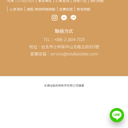
兜樂 TOTally KiDs
會員專區
訂單查詢
課程介紹
預約規範
上課須知
請假/更換時間規範
退費制度
常見問題
聯絡方式
TEL：+886-2-2834-7025
地址：台北市士林區中山北路五段835號
客服信箱：service@totallykidstw.com
本網站由兜樂教育有限公司維護